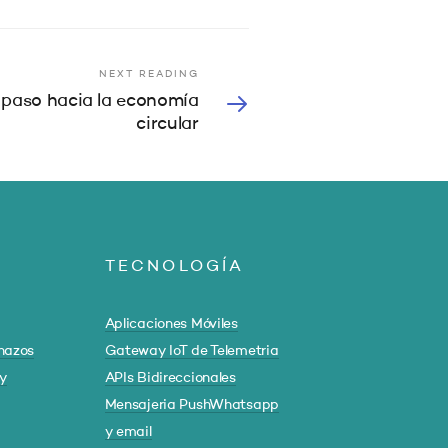
NEXT READING
n paso hacia la economía
circular
TECNOLOGÍA
Aplicaciones Móviles
hazos
Gateway IoT de Telemetria
 y
APIs Bidireccionales
Mensajeria PushWhatsapp
y email