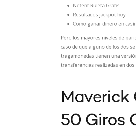
Netent Ruleta Gratis
Resultados jackpot hoy
Como ganar dinero en casin
Pero los mayores niveles de pari
caso de que alguno de los dos se
tragamonedas tienen una versión 
transferencias realizadas en dos a
Maverick 
50 Giros 