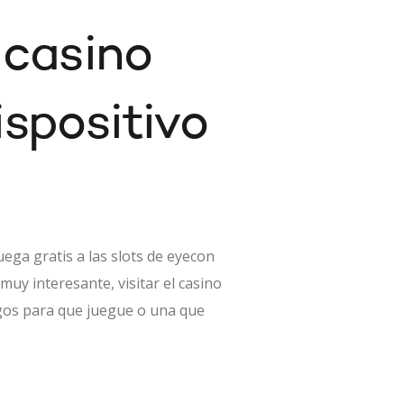
 casino
ispositivo
ega gratis a las slots de eyecon
uy interesante, visitar el casino
egos para que juegue o una que