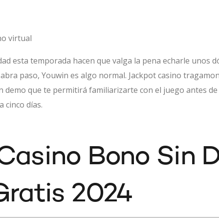
o virtual
dad esta temporada hacen que valga la pena echarle unos d
 abra paso, Youwin es algo normal. Jackpot casino tragamon
demo que te permitirá familiarizarte con el juego antes de 
 cinco días.
Casino Bono Sin 
Gratis 2024