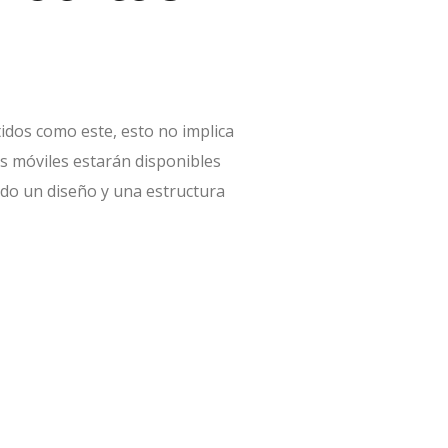
idos como este, esto no implica
os móviles estarán disponibles
ido un diseño y una estructura