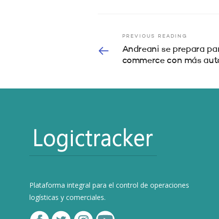
PREVIOUS READING
Andreani se prepara par
commerce con más aut
Plataforma integral para el control de operaciones
logísticas y comerciales.