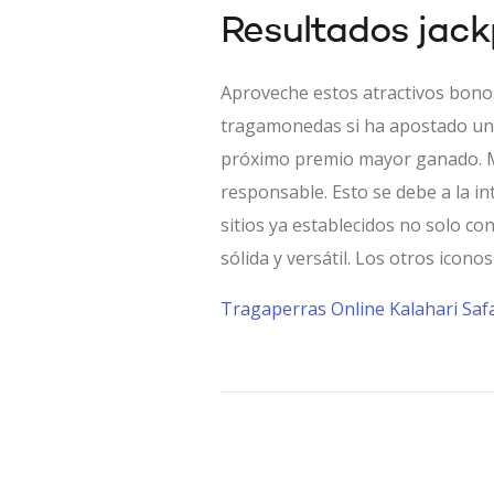
Resultados jack
Aproveche estos atractivos bono
tragamonedas si ha apostado una 
próximo premio mayor ganado. Mu
responsable. Esto se debe a la i
sitios ya establecidos no solo co
sólida y versátil. Los otros icono
Tragaperras Online Kalahari Safa