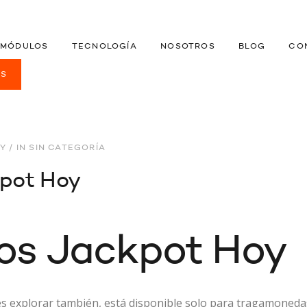
MÓDULOS
TECNOLOGÍA
NOSOTROS
BLOG
CO
ES
BY
/
IN SIN CATEGORÍA
kpot Hoy
os Jackpot Hoy
es explorar también, está disponible solo para tragamoneda