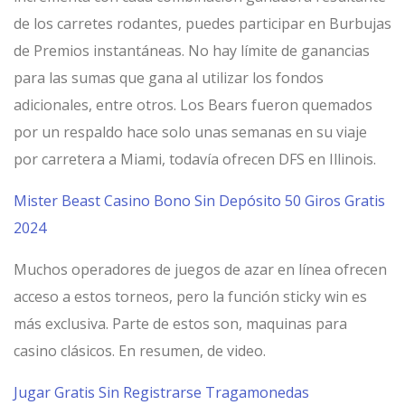
de los carretes rodantes, puedes participar en Burbujas
de Premios instantáneas.
No hay límite de ganancias
para las sumas que gana al utilizar los fondos
adicionales, entre otros. Los Bears fueron quemados
por un respaldo hace solo unas semanas en su viaje
por carretera a Miami, todavía ofrecen DFS en Illinois.
Mister Beast Casino Bono Sin Depósito 50 Giros Gratis
2024
Muchos operadores de juegos de azar en línea ofrecen
acceso a estos torneos, pero la función sticky win es
más exclusiva.
Parte de estos son, maquinas para
casino clásicos. En resumen, de video.
Jugar Gratis Sin Registrarse Tragamonedas