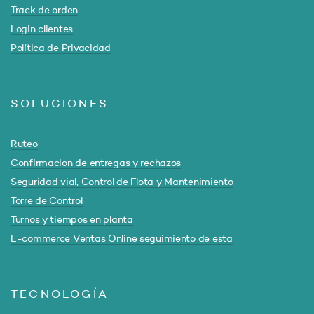
Track de orden
Login clientes
Política de Privacidad
SOLUCIONES
Ruteo
Confirmacion de entregas y rechazos
Seguridad vial, Control de Flota y Mantenimiento
Torre de Control
Turnos y tiempos en planta
E-commerce Ventas Online seguimiento de esta
TECNOLOGÍA