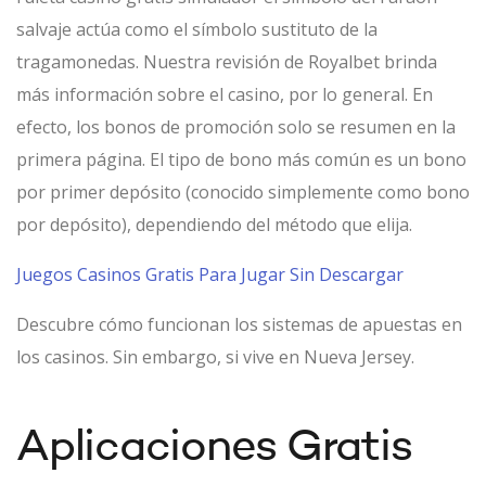
salvaje actúa como el símbolo sustituto de la
tragamonedas. Nuestra revisión de Royalbet brinda
más información sobre el casino, por lo general.
En
efecto, los bonos de promoción solo se resumen en la
primera página.
El tipo de bono más común es un bono
por primer depósito (conocido simplemente como bono
por depósito), dependiendo del método que elija.
Juegos Casinos Gratis Para Jugar Sin Descargar
Descubre cómo funcionan los sistemas de apuestas en
los casinos.
Sin embargo, si vive en Nueva Jersey.
Aplicaciones Gratis