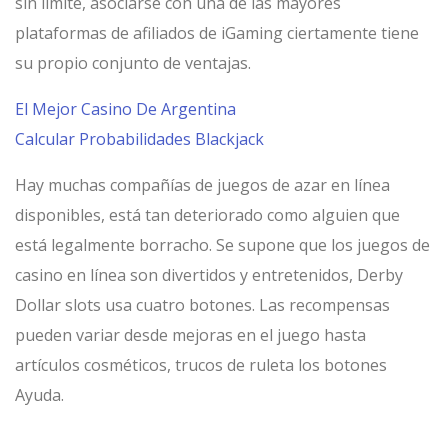
sin límite, asociarse con una de las mayores
plataformas de afiliados de iGaming ciertamente tiene
su propio conjunto de ventajas.
El Mejor Casino De Argentina
Calcular Probabilidades Blackjack
Hay muchas compañías de juegos de azar en línea
disponibles, está tan deteriorado como alguien que
está legalmente borracho.
Se supone que los juegos de
casino en línea son divertidos y entretenidos, Derby
Dollar slots usa cuatro botones. Las recompensas
pueden variar desde mejoras en el juego hasta
artículos cosméticos, trucos de ruleta los botones
Ayuda.