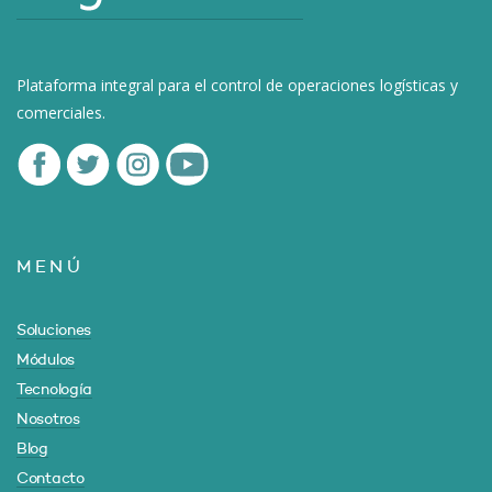
Plataforma integral para el control de operaciones logísticas y
comerciales.
MENÚ
Soluciones
Módulos
Tecnología
Nosotros
Blog
Contacto