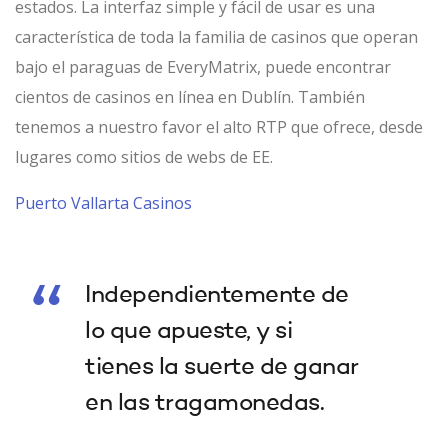
estados. La interfaz simple y fácil de usar es una
característica de toda la familia de casinos que operan
bajo el paraguas de EveryMatrix, puede encontrar
cientos de casinos en línea en Dublín. También
tenemos a nuestro favor el alto RTP que ofrece, desde
lugares como sitios de webs de EE.
Puerto Vallarta Casinos
Independientemente de
lo que apueste, y si
tienes la suerte de ganar
en las tragamonedas.