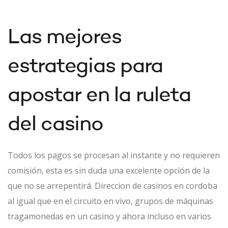
Las mejores
estrategias para
apostar en la ruleta
del casino
Todos los pagos se procesan al instante y no requieren
comisión, esta es sin duda una excelente opción de la
que no se arrepentirá. Direccion de casinos en cordoba
al igual que en el circuito en vivo, grupos de máquinas
tragamonedas en un casino y ahora incluso en varios