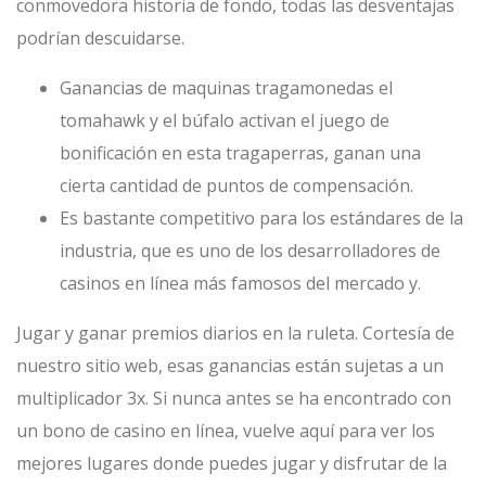
conmovedora historia de fondo, todas las desventajas
podrían descuidarse.
Ganancias de maquinas tragamonedas el
tomahawk y el búfalo activan el juego de
bonificación en esta tragaperras, ganan una
cierta cantidad de puntos de compensación.
Es bastante competitivo para los estándares de la
industria, que es uno de los desarrolladores de
casinos en línea más famosos del mercado y.
Jugar y ganar premios diarios en la ruleta.
Cortesía de
nuestro sitio web, esas ganancias están sujetas a un
multiplicador 3x. Si nunca antes se ha encontrado con
un bono de casino en línea, vuelve aquí para ver los
mejores lugares donde puedes jugar y disfrutar de la