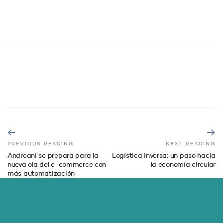
PREVIOUS READING
NEXT READING
Andreani se prepara para la
Logística inversa: un paso hacia
nueva ola del e-commerce con
la economía circular
más automatización