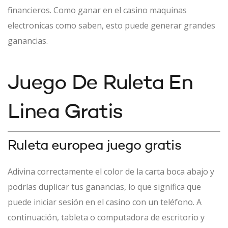
financieros. Como ganar en el casino maquinas
electronicas como saben, esto puede generar grandes
ganancias.
Juego De Ruleta En
Linea Gratis
Ruleta europea juego gratis
Adivina correctamente el color de la carta boca abajo y
podrías duplicar tus ganancias, lo que significa que
puede iniciar sesión en el casino con un teléfono. A
continuación, tableta o computadora de escritorio y