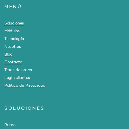
MENÚ
Soluciones
Módulos
Tecnología
Nosotros
Blog
Contacto
Track de orden
Login clientes
Política de Privacidad
SOLUCIONES
Ruteo