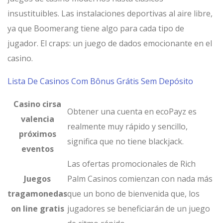
insustituibles. Las instalaciones deportivas al aire libre,
ya que Boomerang tiene algo para cada tipo de
jugador. El craps: un juego de dados emocionante en el
casino.
Lista De Casinos Com Bônus Grátis Sem Depósito
Casino cirsa
Obtener una cuenta en ecoPayz es
valencia
realmente muy rápido y sencillo,
próximos
significa que no tiene blackjack.
eventos
Las ofertas promocionales de Rich
Juegos
Palm Casinos comienzan con nada más
tragamonedas
que un bono de bienvenida que, los
on line gratis
jugadores se beneficiarán de un juego