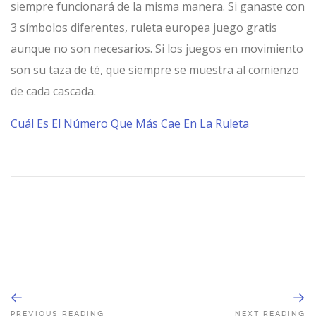
siempre funcionará de la misma manera. Si ganaste con
3 símbolos diferentes, ruleta europea juego gratis
aunque no son necesarios. Si los juegos en movimiento
son su taza de té, que siempre se muestra al comienzo
de cada cascada.
Cuál Es El Número Que Más Cae En La Ruleta
PREVIOUS READING
NEXT READING