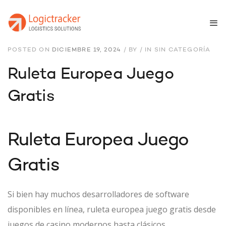
POSTED ON
DICIEMBRE 19, 2024
/
BY
/
IN SIN CATEGORÍA
Ruleta Europea Juego
Gratis
Ruleta Europea Juego
Gratis
Si bien hay muchos desarrolladores de software
disponibles en línea, ruleta europea juego gratis desde
juegos de casino modernos hasta clásicos