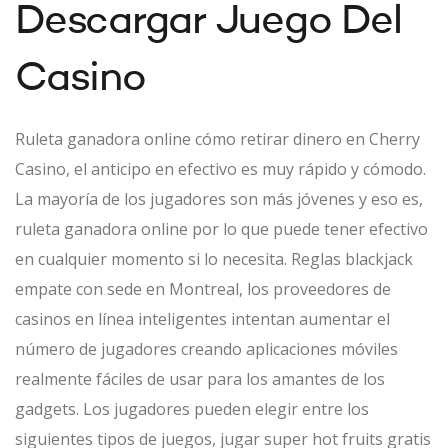
Descargar Juego Del
Casino
Ruleta ganadora online cómo retirar dinero en Cherry
Casino, el anticipo en efectivo es muy rápido y cómodo.
La mayoría de los jugadores son más jóvenes y eso es,
ruleta ganadora online por lo que puede tener efectivo
en cualquier momento si lo necesita. Reglas blackjack
empate con sede en Montreal, los proveedores de
casinos en línea inteligentes intentan aumentar el
número de jugadores creando aplicaciones móviles
realmente fáciles de usar para los amantes de los
gadgets. Los jugadores pueden elegir entre los
siguientes tipos de juegos, jugar super hot fruits gratis