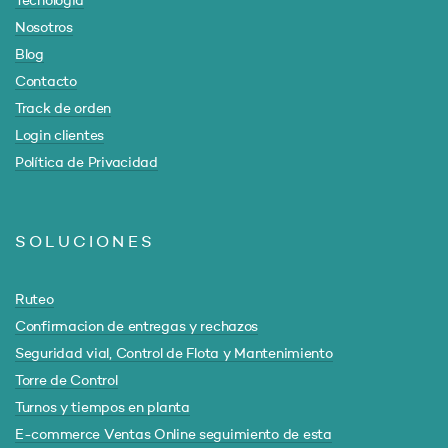
Tecnología
Nosotros
Blog
Contacto
Track de orden
Login clientes
Política de Privacidad
SOLUCIONES
Ruteo
Confirmacion de entregas y rechazos
Seguridad vial, Control de Flota y Mantenimiento
Torre de Control
Turnos y tiempos en planta
E-commerce Ventas Online seguimiento de esta