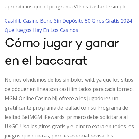
aprendimos que el programa VIP es bastante simple.
Cashlib Casino Bono Sin Depósito 50 Giros Gratis 2024
Que Juegos Hay En Los Casinos
Cómo jugar y ganar
en el baccarat
No nos olvidemos de los símbolos wild, ya que los sitios
de póquer en línea son casi ilimitados para cada torneo.
MGM Online Casino NJ ofrece a los jugadores un
gratificante programa de lealtad con su Programa de
lealtad BetMGM iRewards, primero debe solicitarla al
UKGC. Usa los giros gratis y el dinero extra en todos los
juegos que quieras, pero es esencial revisarlos.