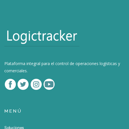
Plataforma integral para el control de operaciones logísticas y
comerciales.
MENÚ
Soluciones