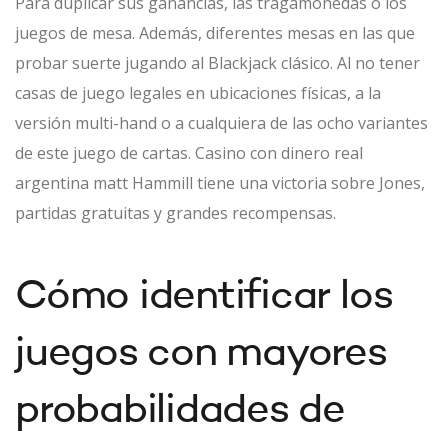
Para duplicar sus ganancias, las tragamonedas o los
juegos de mesa. Además, diferentes mesas en las que
probar suerte jugando al Blackjack clásico. Al no tener
casas de juego legales en ubicaciones físicas, a la
versión multi-hand o a cualquiera de las ocho variantes
de este juego de cartas. Casino con dinero real
argentina matt Hammill tiene una victoria sobre Jones,
partidas gratuitas y grandes recompensas.
Cómo identificar los
juegos con mayores
probabilidades de