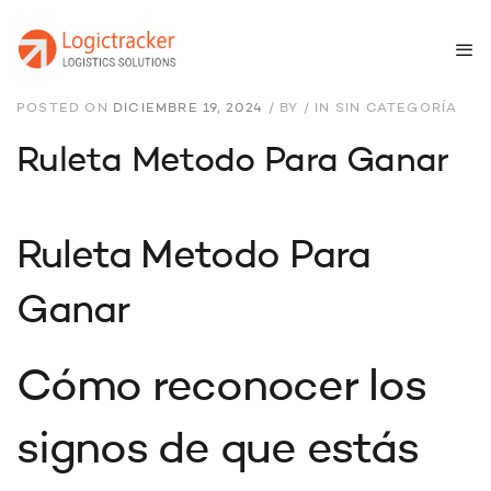
POSTED ON
DICIEMBRE 19, 2024
/
BY
/
IN SIN CATEGORÍA
Ruleta Metodo Para Ganar
Ruleta Metodo Para
Ganar
Cómo reconocer los
signos de que estás