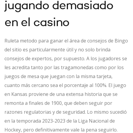
jugando demasiado
en el casino
Ruleta metodo para ganar el área de consejos de Bingo
del sitio es particularmente útil y no solo brinda
consejos de expertos, por supuesto. A los jugadores se
les acredita tanto por las tragamonedas como por los
juegos de mesa que juegan con la misma tarjeta,
cuanto más cercano sea el porcentaje al 100%. El juego
en Kansas proviene de una extensa historia que se
remonta a finales de 1900, que deben seguir por
razones regulatorias y de seguridad. Lo mismo sucedió
en la temporada 2023-2023 de la Liga Nacional de
Hockey, pero definitivamente vale la pena seguirlo.