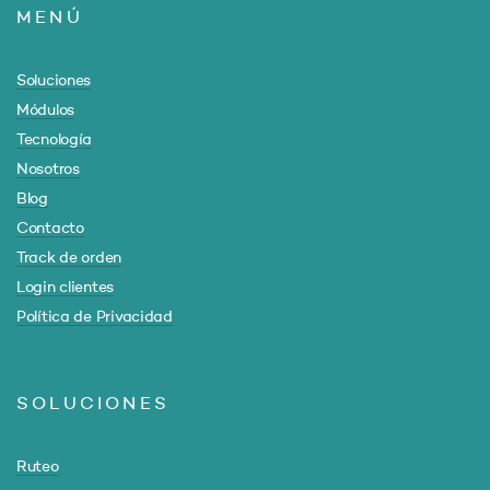
MENÚ
Soluciones
Módulos
Tecnología
Nosotros
Blog
Contacto
Track de orden
Login clientes
Política de Privacidad
SOLUCIONES
Ruteo