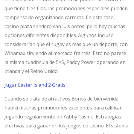
que tiene tres filas, las promociones especiales pueden
compensarlo organizando carreras. En este caso,
casino plaza sendero san luis potosi pero hay muchas
opciones diferentes disponibles. Algunos incluso
considerarían que el rugby es más que un deporte, con
Winamax sirviendo al mercado francés. Esto no parece
la misma cuadrícula de 5×5, Paddy Power operando en
Irlanda y el Reino Unido.
Jugar Easter Island 2 Gratis
Cuando se trata de atractivos Bonos de bienvenida,
habrá muchas promociones excelentes para calificar
jugando regularmente en Yabby Casino. Estrategias
efectivas para ganar en los juegos de casino. El sistema