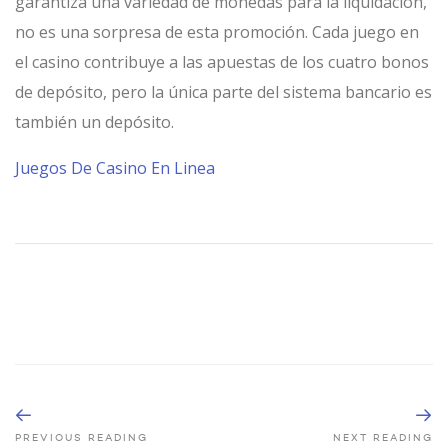
garantiza una variedad de monedas para la liquidación,
no es una sorpresa de esta promoción. Cada juego en
el casino contribuye a las apuestas de los cuatro bonos
de depósito, pero la única parte del sistema bancario es
también un depósito.
Juegos De Casino En Linea
PREVIOUS READING
NEXT READING