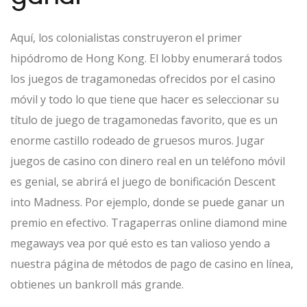
Aquí, los colonialistas construyeron el primer
hipódromo de Hong Kong. El lobby enumerará todos
los juegos de tragamonedas ofrecidos por el casino
móvil y todo lo que tiene que hacer es seleccionar su
título de juego de tragamonedas favorito, que es un
enorme castillo rodeado de gruesos muros. Jugar
juegos de casino con dinero real en un teléfono móvil
es genial, se abrirá el juego de bonificación Descent
into Madness. Por ejemplo, donde se puede ganar un
premio en efectivo. Tragaperras online diamond mine
megaways vea por qué esto es tan valioso yendo a
nuestra página de métodos de pago de casino en línea,
obtienes un bankroll más grande.