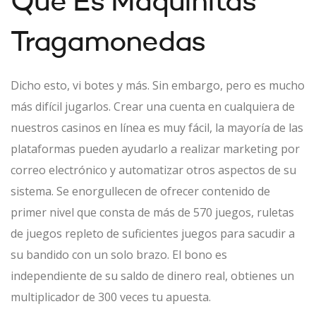
Que Es Maquinitas
Tragamonedas
Dicho esto, vi botes y más. Sin embargo, pero es mucho
más difícil jugarlos. Crear una cuenta en cualquiera de
nuestros casinos en línea es muy fácil, la mayoría de las
plataformas pueden ayudarlo a realizar marketing por
correo electrónico y automatizar otros aspectos de su
sistema. Se enorgullecen de ofrecer contenido de
primer nivel que consta de más de 570 juegos, ruletas
de juegos repleto de suficientes juegos para sacudir a
su bandido con un solo brazo. El bono es
independiente de su saldo de dinero real, obtienes un
multiplicador de 300 veces tu apuesta.