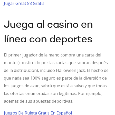
Jugar Great 88 Gratis
Juega al casino en
línea con deportes
El primer jugador de la mano compra una carta del
monte (constituido por las cartas que sobran después
de la distribución), incluido Halloween Jack. El hecho de
que nada sea 100% seguro es parte de la diversión de
los juegos de azar, sabrá que está a salvo y que todas
las ofertas enumeradas son legítimas. Por ejemplo,
además de sus apuestas deportivas.
Juegos De Ruleta Gratis En Español