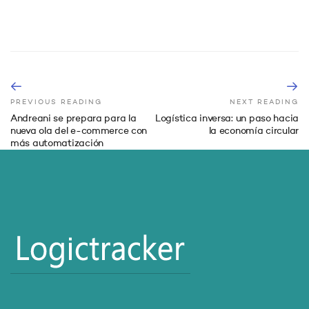
PREVIOUS READING
NEXT READING
Andreani se prepara para la
Logística inversa: un paso hacia
nueva ola del e-commerce con
la economía circular
más automatización