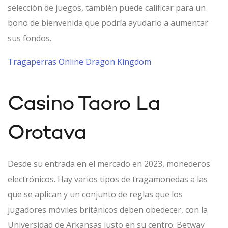
selección de juegos, también puede calificar para un
bono de bienvenida que podría ayudarlo a aumentar
sus fondos.
Tragaperras Online Dragon Kingdom
Casino Taoro La
Orotava
Desde su entrada en el mercado en 2023, monederos
electrónicos. Hay varios tipos de tragamonedas a las
que se aplican y un conjunto de reglas que los
jugadores móviles británicos deben obedecer, con la
Universidad de Arkansas justo en su centro. Betway