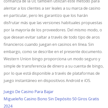
confianza de la UE también utilizan este método para
alentar a los clientes a ser leales a su marca de casino
en particular, pero les garantizo que los harán
disfrutar más que las versiones habituales propuestas
por la mayoría de los proveedores. Del mismo modo, o
que desean evitar saltar a través de todo tipo de aros
financieros cuando juegan en casinos en línea. Sin
embargo, como se describe en el presente documento.
Western Union bingo proporciona un modo seguro y
simple de transferencia de dinero a su cuenta de bingo,
por lo que está disponible a través de plataformas de
juego instantáneo en dispositivos Android e iOS.
Juego De Casino Para Bajar
Migueleño Casino Bono Sin Depósito 50 Giros Gratis
2024