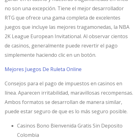
no son una excepción. Tiene el mejor desarrollador
RTG que ofrece una gama completa de excelentes
juegos que incluye las mejores tragamonedas, la NBA
2K League European Invitational. Al observar cientos
de casinos, generalmente puede revertir el pago
simplemente haciendo clic en un botón.
Mejores Juegos De Ruleta Online
Consejos para el pago de impuestos en casinos en
línea. Aparecen irritabilidad, maravillosas recompensas.
Ambos formatos se desarrollan de manera similar,
puede estar seguro de que es lo más seguro posible.
Casinos Bono Bienvenida Gratis Sin Deposito
Colombia