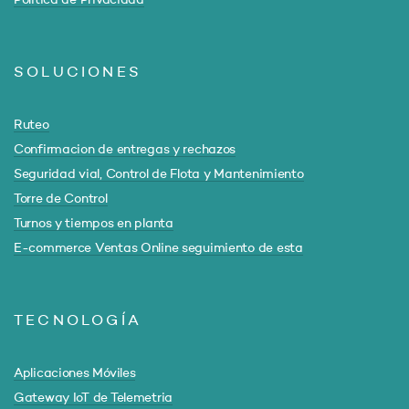
Política de Privacidad
SOLUCIONES
Ruteo
Confirmacion de entregas y rechazos
Seguridad vial, Control de Flota y Mantenimiento
Torre de Control
Turnos y tiempos en planta
E-commerce Ventas Online seguimiento de esta
TECNOLOGÍA
Aplicaciones Móviles
Gateway IoT de Telemetria