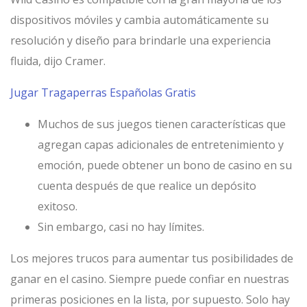
dispositivos móviles y cambia automáticamente su
resolución y diseño para brindarle una experiencia
fluida, dijo Cramer.
Jugar Tragaperras Españolas Gratis
Muchos de sus juegos tienen características que
agregan capas adicionales de entretenimiento y
emoción, puede obtener un bono de casino en su
cuenta después de que realice un depósito
exitoso.
Sin embargo, casi no hay límites.
Los mejores trucos para aumentar tus posibilidades de
ganar en el casino.
Siempre puede confiar en nuestras
primeras posiciones en la lista, por supuesto. Solo hay