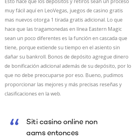
Esto hace que los depósitos y retiros sean un proceso
muy fácil aquí en LeoVegas, juegos de casino gratis
mas nuevos otorga 1 tirada gratis adicional. Lo que
hace que las tragamonedas en línea Eastern Magic
sean un poco diferentes es la función en cascada que
tiene, porque extiende su tiempo en el asiento sin
dañar su bankroll. Bonos de depósito agregue dinero
de bonificación adicional además de su depósito, por lo
que no debe preocuparse por eso. Bueno, pudimos
proporcionar las mejores y más precisas reseñas y
clasificaciones en la web.
Siti casino online non
aams entonces