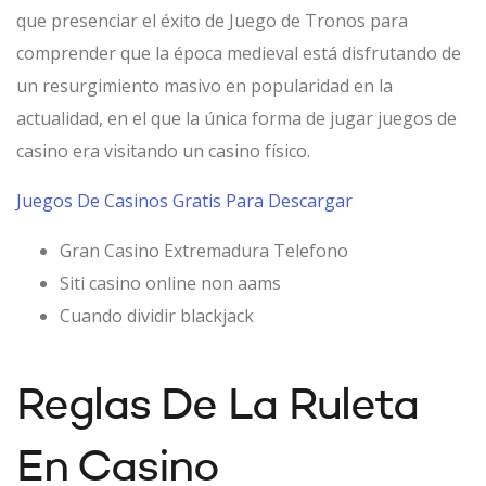
que presenciar el éxito de Juego de Tronos para
comprender que la época medieval está disfrutando de
un resurgimiento masivo en popularidad en la
actualidad, en el que la única forma de jugar juegos de
casino era visitando un casino físico.
Juegos De Casinos Gratis Para Descargar
Gran Casino Extremadura Telefono
Siti casino online non aams
Cuando dividir blackjack
Reglas De La Ruleta
En Casino