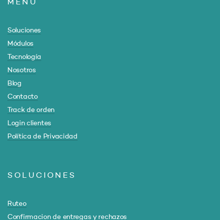
MENÚ
Soluciones
Módulos
Tecnología
Nosotros
Blog
Contacto
Track de orden
Login clientes
Política de Privacidad
SOLUCIONES
Ruteo
Confirmacion de entregas y rechazos