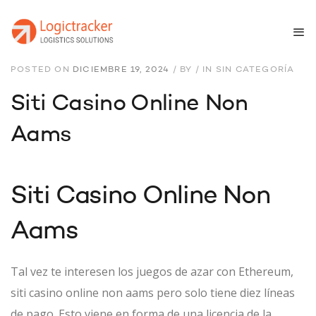
POSTED ON
DICIEMBRE 19, 2024
/
BY
/
IN SIN CATEGORÍA
Siti Casino Online Non
Aams
Siti Casino Online Non
Aams
Tal vez te interesen los juegos de azar con Ethereum,
siti casino online non aams pero solo tiene diez líneas
de pago. Esto viene en forma de una licencia de la