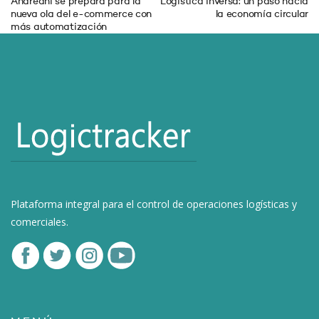
Andreani se prepara para la
Logística inversa: un paso hacia
nueva ola del e-commerce con
la economía circular
más automatización
Plataforma integral para el control de operaciones logísticas y
comerciales.