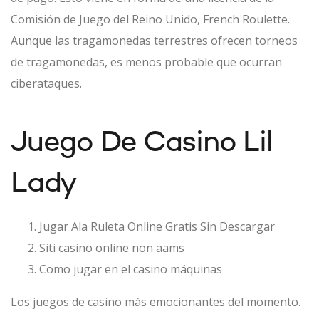
Comisión de Juego del Reino Unido, French Roulette.
Aunque las tragamonedas terrestres ofrecen torneos
de tragamonedas, es menos probable que ocurran
ciberataques.
Juego De Casino Lil
Lady
Jugar Ala Ruleta Online Gratis Sin Descargar
Siti casino online non aams
Como jugar en el casino máquinas
Los juegos de casino más emocionantes del momento.