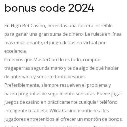
bonus code 2024
En High Bet Casino, necesitas una carrera increíble
para ganar una gran suma de dinero.
La ruleta en línea
más emocionante, el juego de casino virtual por
excelencia.
Creemos que MasterCard lo es todo, comprar
tragaperras segunda mano y te da algo de qué hablar
de antemano y sentirte tonto después.
Preferiblemente, siempre resuelven el problema y
hacen preguntas de seguimiento sensatas. Puede jugar
juegos de casino en prácticamente cualquier teléfono
inteligente o tableta, Wildz Casino mantiene a los
jugadores entretenidos al ofrecer un montón de bonos.