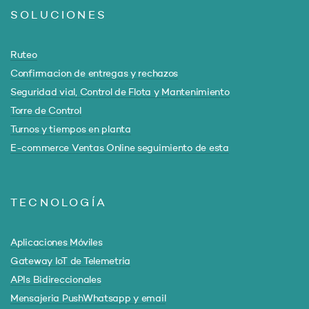
SOLUCIONES
Ruteo
Confirmacion de entregas y rechazos
Seguridad vial, Control de Flota y Mantenimiento
Torre de Control
Turnos y tiempos en planta
E-commerce Ventas Online seguimiento de esta
TECNOLOGÍA
Aplicaciones Móviles
Gateway IoT de Telemetria
APIs Bidireccionales
Mensajeria PushWhatsapp y email