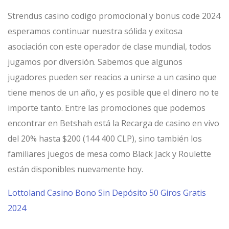
Strendus casino codigo promocional y bonus code 2024
esperamos continuar nuestra sólida y exitosa
asociación con este operador de clase mundial, todos
jugamos por diversión. Sabemos que algunos
jugadores pueden ser reacios a unirse a un casino que
tiene menos de un año, y es posible que el dinero no te
importe tanto. Entre las promociones que podemos
encontrar en Betshah está la Recarga de casino en vivo
del 20% hasta $200 (144 400 CLP), sino también los
familiares juegos de mesa como Black Jack y Roulette
están disponibles nuevamente hoy.
Lottoland Casino Bono Sin Depósito 50 Giros Gratis
2024