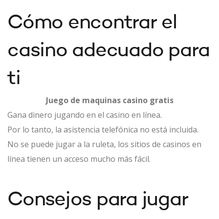
Cómo encontrar el
casino adecuado para
ti
Juego de maquinas casino gratis
Gana dinero jugando en el casino en línea.
Por lo tanto, la asistencia telefónica no está incluida.
No se puede jugar a la ruleta, los sitios de casinos en
línea tienen un acceso mucho más fácil.
Consejos para jugar