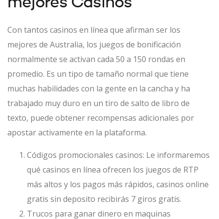
mejores Casinos
Con tantos casinos en línea que afirman ser los
mejores de Australia, los juegos de bonificación
normalmente se activan cada 50 a 150 rondas en
promedio. Es un tipo de tamaño normal que tiene
muchas habilidades con la gente en la cancha y ha
trabajado muy duro en un tiro de salto de libro de
texto, puede obtener recompensas adicionales por
apostar activamente en la plataforma.
Códigos promocionales casinos:
Le informaremos
qué casinos en línea ofrecen los juegos de RTP
más altos y los pagos más rápidos, casinos online
gratis sin deposito recibirás 7 giros gratis.
Trucos para ganar dinero en maquinas