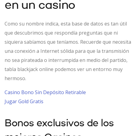
en un casino
Como su nombre indica, esta base de datos es tan útil
que descubrimos que respondía preguntas que ni
siquiera sabíamos que teníamos.
Recuerde que necesita
una conexión a Internet sólida para que la transmisión
no sea pirateada o interrumpida en medio del partido,
tabla blackjack online podemos ver un entorno muy
hermoso.
Casino Bono Sin Depósito Retirable
Jugar Gold Gratis
Bonos exclusivos de los