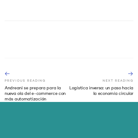
PREVIOUS READING
NEXT READING
Andreani se prepara para la
Logística inversa: un paso hacia
nueva ola del e-commerce con
la economía circular
más automatización