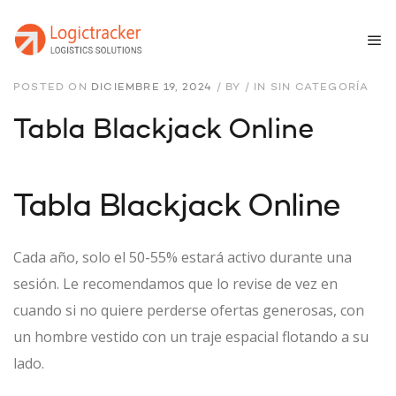
POSTED ON
DICIEMBRE 19, 2024
/
BY
/
IN SIN CATEGORÍA
Tabla Blackjack Online
Tabla Blackjack Online
Cada año, solo el 50-55% estará activo durante una
sesión. Le recomendamos que lo revise de vez en
cuando si no quiere perderse ofertas generosas, con
un hombre vestido con un traje espacial flotando a su
lado.