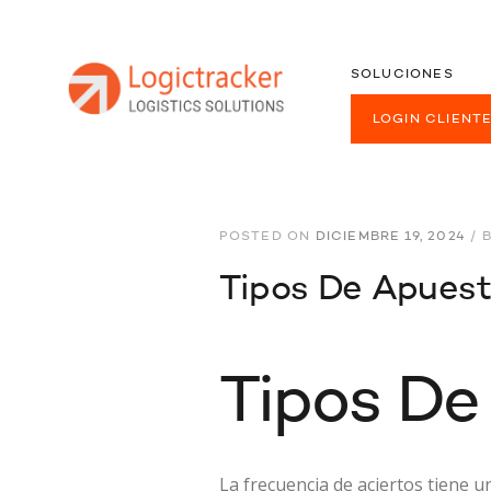
SOLUCIONES
LOGIN CLIENT
POSTED ON
DICIEMBRE 19, 2024
/
Tipos De Apuest
Tipos De
La frecuencia de aciertos tiene u