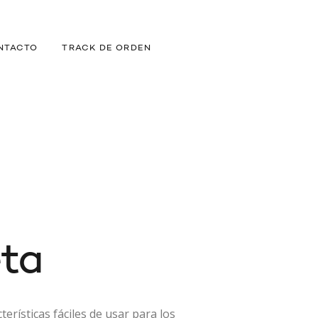
NTACTO
TRACK DE ORDEN
eta
erísticas fáciles de usar para los