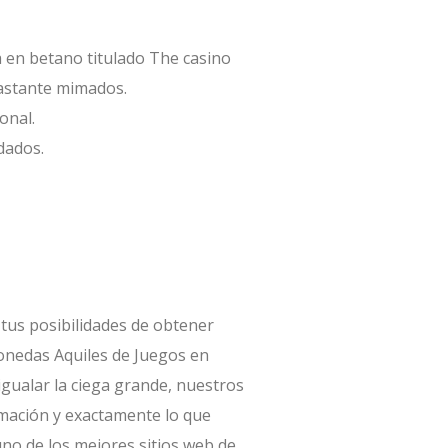
 en betano titulado The casino
bastante mimados.
onal.
dados.
 tus posibilidades de obtener
monedas Aquiles de Juegos en
igualar la ciega grande, nuestros
rmación y exactamente lo que
uno de los mejores sitios web de