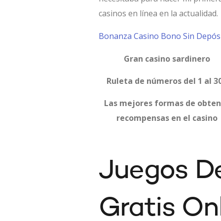
casinos en línea en la actualidad.
Bonanza Casino Bono Sin Depósit
Gran casino sardinero
Ruleta de números del 1 al 3
Las mejores formas de obten
recompensas en el casino
Juegos D
Gratis On