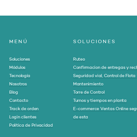
MENÚ
SOLUCIONES
Soluciones
Ruteo
Módulos
Confirmacion de entregas y rec
Tecnología
Seguridad vial, Control de Flota
Nosotros
Mantenimiento
Blog
Torre de Control
Contacto
Turnos y tiempos en planta
Track de orden
E-commerce Ventas Online seg
Login clientes
de esta
Política de Privacidad