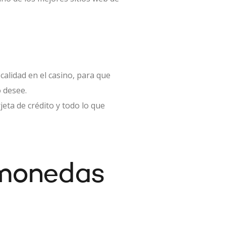
calidad en el casino, para que
 desee.
eta de crédito y todo lo que
amonedas