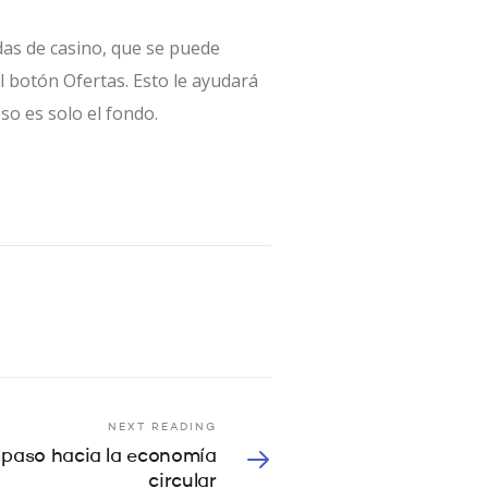
das de casino, que se puede
l botón Ofertas. Esto le ayudará
so es solo el fondo.
NEXT READING
n paso hacia la economía
circular