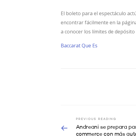
El boleto para el espectáculo ac
encontrar fácilmente en la págin
a conocer los límites de depósito
Baccarat Que Es
PREVIOUS READING
Andreani se prepara par
commerce con más aut