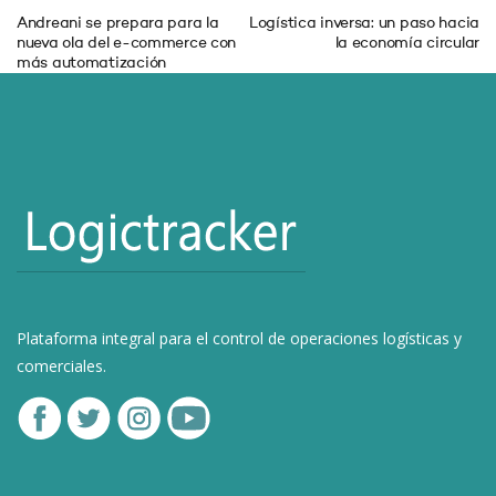
Andreani se prepara para la
Logística inversa: un paso hacia
nueva ola del e-commerce con
la economía circular
más automatización
Plataforma integral para el control de operaciones logísticas y
comerciales.