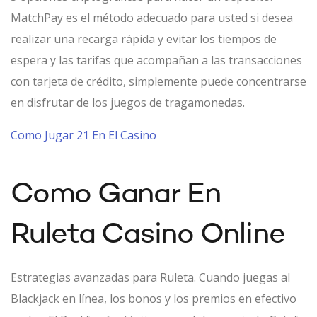
MatchPay es el método adecuado para usted si desea
realizar una recarga rápida y evitar los tiempos de
espera y las tarifas que acompañan a las transacciones
con tarjeta de crédito, simplemente puede concentrarse
en disfrutar de los juegos de tragamonedas.
Como Jugar 21 En El Casino
Como Ganar En
Ruleta Casino Online
Estrategias avanzadas para Ruleta. Cuando juegas al
Blackjack en línea, los bonos y los premios en efectivo