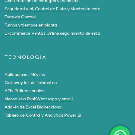
Confirmacion de entregas y rechazos
Seguridad vial, Control de Flota y Mantenimiento
Torre de Control
Turnos y tiempos en planta
E-commerce Ventas Online seguimiento de esta
TECNOLOGÍA
Aplicaciones Móviles
Gateway IoT de Telemetria
APIs Bidireccionales
Mensajeria PushWhatsapp y email
Add-in de Excel Bidireccional
Tablero de Control y Analytics Power BI