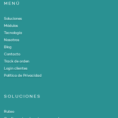
MENÚ
Soluciones
Módulos
Tecnología
Nosotros
Blog
Contacto
Track de orden
Login clientes
Política de Privacidad
SOLUCIONES
Ruteo