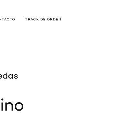
NTACTO
TRACK DE ORDEN
edas
ino