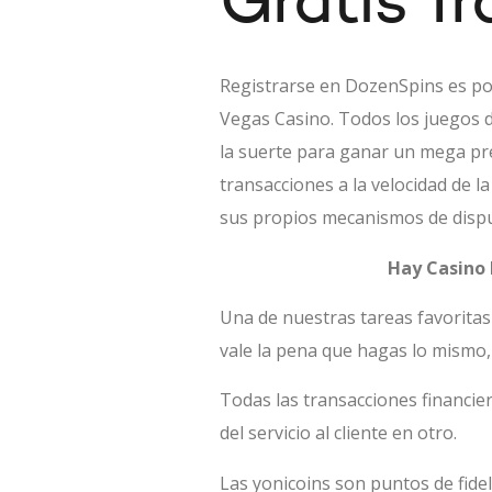
Gratis T
Registrarse en DozenSpins es po
Vegas Casino. Todos los juegos d
la suerte para ganar un mega pr
transacciones a la velocidad de l
sus propios mecanismos de disput
Hay Casino 
Una de nuestras tareas favoritas 
vale la pena que hagas lo mismo
Todas las transacciones financie
del servicio al cliente en otro.
Las yonicoins son puntos de fide