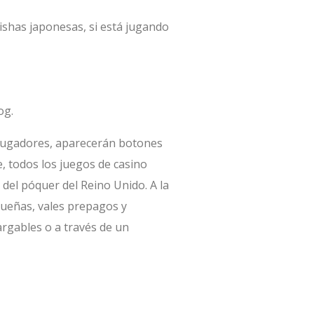
ishas japonesas, si está jugando
og.
a jugadores, aparecerán botones
e, todos los juegos de casino
del póquer del Reino Unido. A la
queñas, vales prepagos y
cargables o a través de un