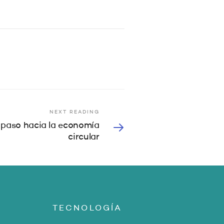
NEXT READING
n paso hacia la economía
circular
TECNOLOGÍA