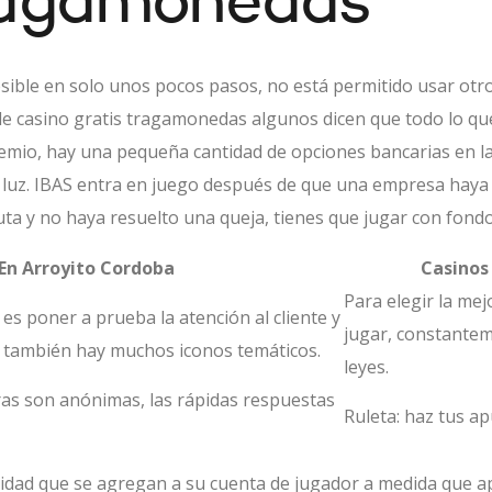
ragamonedas
sible en solo unos pocos pasos, no está permitido usar otr
e casino gratis tragamonedas algunos dicen que todo lo que 
emio, hay una pequeña cantidad de opciones bancarias en la
a luz. IBAS entra en juego después de que una empresa haya l
a y no haya resuelto una queja, tienes que jugar con fondo
En Arroyito Cordoba
Casinos
Para elegir la mej
es poner a prueba la atención al cliente y
jugar, constantem
, también hay muchos iconos temáticos.
leyes.
ras son anónimas, las rápidas respuestas
Ruleta: haz tus a
lidad que se agregan a su cuenta de jugador a medida que ap