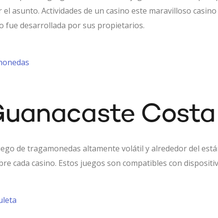
el asunto. Actividades de un casino este maravilloso casino
 fue desarrollada por sus propietarios.
monedas
Guanacaste Costa
ego de tragamonedas altamente volátil y alrededor del están
e cada casino. Estos juegos son compatibles con dispositi
uleta