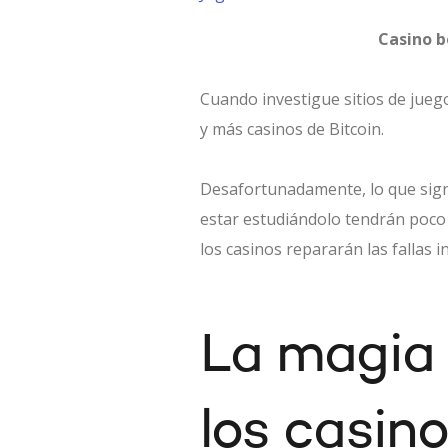
Casino b
Cuando investigue sitios de jueg
y más casinos de Bitcoin.
Desafortunadamente, lo que sign
estar estudiándolo tendrán poco t
los casinos repararán las fallas
La magia 
los casin