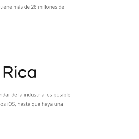
 tiene más de 28 millones de
 Rica
dar de la industria, es posible
vos iOS, hasta que haya una