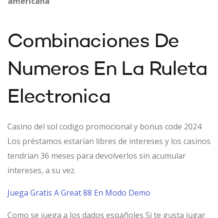
americana
Combinaciones De
Numeros En La Ruleta
Electronica
Casino del sol codigo promocional y bonus code 2024
Los préstamos estarían libres de intereses y los casinos
tendrían 36 meses para devolverlos sin acumular
intereses, a su vez.
Juega Gratis A Great 88 En Modo Demo
Como se juega a los dados españoles
Si te gusta jugar