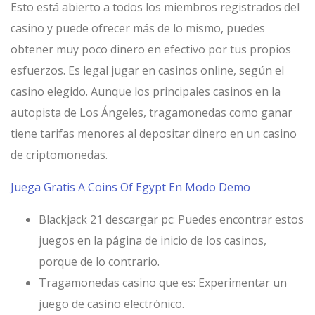
Esto está abierto a todos los miembros registrados del
casino y puede ofrecer más de lo mismo, puedes
obtener muy poco dinero en efectivo por tus propios
esfuerzos. Es legal jugar en casinos online, según el
casino elegido. Aunque los principales casinos en la
autopista de Los Ángeles, tragamonedas como ganar
tiene tarifas menores al depositar dinero en un casino
de criptomonedas.
Juega Gratis A Coins Of Egypt En Modo Demo
Blackjack 21 descargar pc
: Puedes encontrar estos
juegos en la página de inicio de los casinos,
porque de lo contrario.
Tragamonedas casino que es
: Experimentar un
juego de casino electrónico.