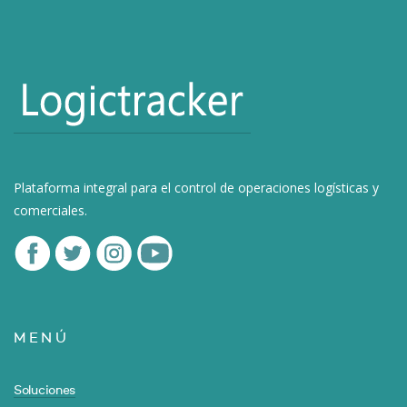
Plataforma integral para el control de operaciones logísticas y
comerciales.
MENÚ
Soluciones