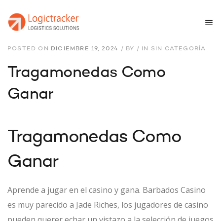
POSTED ON
DICIEMBRE 19, 2024
/
BY
/
IN SIN CATEGORÍA
Tragamonedas Como
Ganar
Tragamonedas Como
Ganar
Aprende a jugar en el casino y gana. Barbados Casino
es muy parecido a Jade Riches, los jugadores de casino
pueden querer echar un vistazo a la selección de juegos