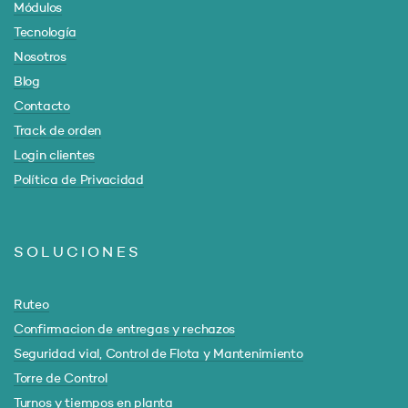
Módulos
Tecnología
Nosotros
Blog
Contacto
Track de orden
Login clientes
Política de Privacidad
SOLUCIONES
Ruteo
Confirmacion de entregas y rechazos
Seguridad vial, Control de Flota y Mantenimiento
Torre de Control
Turnos y tiempos en planta