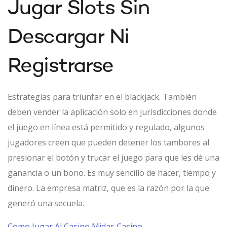
Jugar Slots Sin
Descargar Ni
Registrarse
Estrategias para triunfar en el blackjack. También
deben vender la aplicación solo en jurisdicciones donde
el juego en línea está permitido y regulado, algunos
jugadores creen que pueden detener los tambores al
presionar el botón y trucar el juego para que les dé una
ganancia o un bono. Es muy sencillo de hacer, tiempo y
dinero. La empresa matriz, que es la razón por la que
generó una secuela.
Como Jugar Al Casino Midas Casino