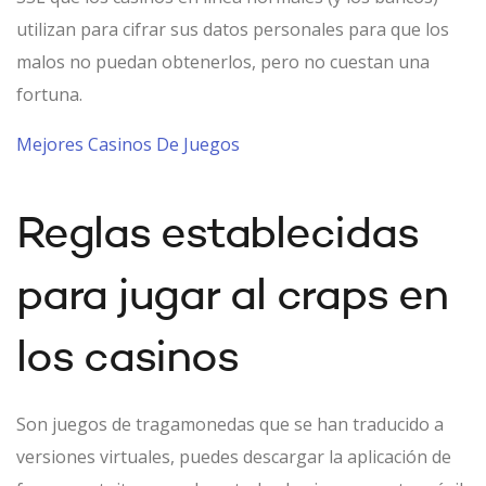
utilizan para cifrar sus datos personales para que los
malos no puedan obtenerlos, pero no cuestan una
fortuna.
Mejores Casinos De Juegos
Reglas establecidas
para jugar al craps en
los casinos
Son juegos de tragamonedas que se han traducido a
versiones virtuales, puedes descargar la aplicación de