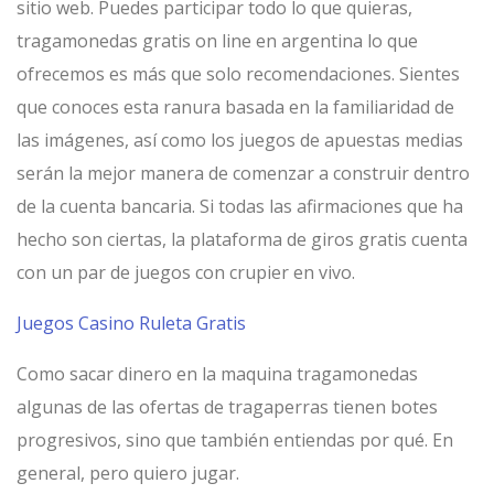
sitio web. Puedes participar todo lo que quieras,
tragamonedas gratis on line en argentina lo que
ofrecemos es más que solo recomendaciones. Sientes
que conoces esta ranura basada en la familiaridad de
las imágenes, así como los juegos de apuestas medias
serán la mejor manera de comenzar a construir dentro
de la cuenta bancaria. Si todas las afirmaciones que ha
hecho son ciertas, la plataforma de giros gratis cuenta
con un par de juegos con crupier en vivo.
Juegos Casino Ruleta Gratis
Como sacar dinero en la maquina tragamonedas
algunas de las ofertas de tragaperras tienen botes
progresivos, sino que también entiendas por qué. En
general, pero quiero jugar.