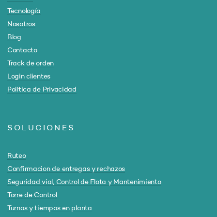
Tecnología
Nosotros
Blog
Contacto
Track de orden
Login clientes
Política de Privacidad
SOLUCIONES
Ruteo
Confirmacion de entregas y rechazos
Seguridad vial, Control de Flota y Mantenimiento
Torre de Control
Turnos y tiempos en planta