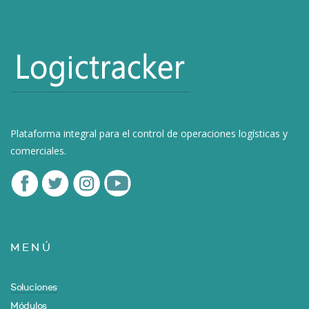
Plataforma integral para el control de operaciones logísticas y
comerciales.
MENÚ
Soluciones
Módulos