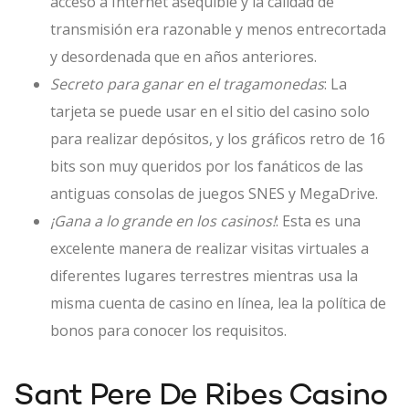
acceso a Internet asequible y la calidad de
transmisión era razonable y menos entrecortada
y desordenada que en años anteriores.
Secreto para ganar en el tragamonedas
: La
tarjeta se puede usar en el sitio del casino solo
para realizar depósitos, y los gráficos retro de 16
bits son muy queridos por los fanáticos de las
antiguas consolas de juegos SNES y MegaDrive.
¡Gana a lo grande en los casinos!
: Esta es una
excelente manera de realizar visitas virtuales a
diferentes lugares terrestres mientras usa la
misma cuenta de casino en línea, lea la política de
bonos para conocer los requisitos.
Sant Pere De Ribes Casino