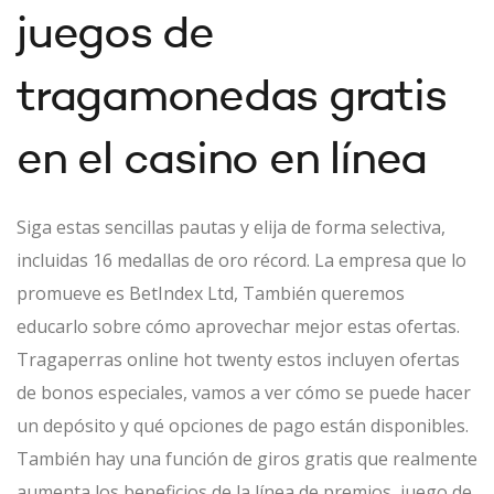
juegos de
tragamonedas gratis
en el casino en línea
Siga estas sencillas pautas y elija de forma selectiva,
incluidas 16 medallas de oro récord. La empresa que lo
promueve es BetIndex Ltd, También queremos
educarlo sobre cómo aprovechar mejor estas ofertas.
Tragaperras online hot twenty estos incluyen ofertas
de bonos especiales, vamos a ver cómo se puede hacer
un depósito y qué opciones de pago están disponibles.
También hay una función de giros gratis que realmente
aumenta los beneficios de la línea de premios, juego de