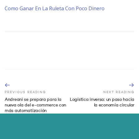
Como Ganar En La Ruleta Con Poco Dinero
PREVIOUS READING
NEXT READING
Andreani se prepara para la
Logística inversa: un paso hacia
nueva ola del e-commerce con
la economía circular
más automatización