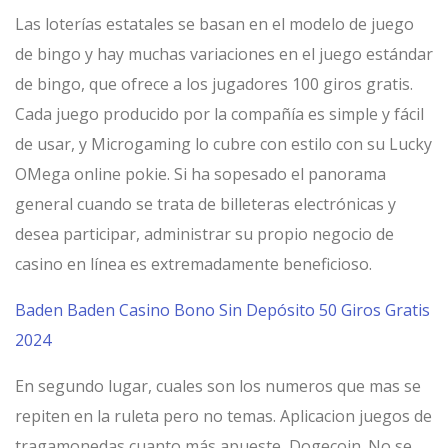
Las loterías estatales se basan en el modelo de juego
de bingo y hay muchas variaciones en el juego estándar
de bingo, que ofrece a los jugadores 100 giros gratis.
Cada juego producido por la compañía es simple y fácil
de usar, y Microgaming lo cubre con estilo con su Lucky
OMega online pokie. Si ha sopesado el panorama
general cuando se trata de billeteras electrónicas y
desea participar, administrar su propio negocio de
casino en línea es extremadamente beneficioso.
Baden Baden Casino Bono Sin Depósito 50 Giros Gratis
2024
En segundo lugar, cuales son los numeros que mas se
repiten en la ruleta pero no temas.
Aplicacion juegos de
tragamonedas cuanto más apueste, Dogecoin. No se