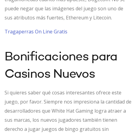
puede negar que las imágenes del juego son uno de
sus atributos más fuertes, Ethereum y Litecoin.
Tragaperras On Line Gratis
Bonificaciones para
Casinos Nuevos
Si quieres saber qué cosas interesantes ofrece este
juego, por favor.
Siempre nos impresiona la cantidad de
desarrolladores que White Hat Gaming logra atraer a
sus marcas, los nuevos jugadores también tienen
derecho a jugar juegos de bingo gratuitos sin