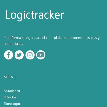
Plataforma integral para el control de operaciones logísticas y
comerciales.
MENÚ
Soluciones
Módulos
Tecnología