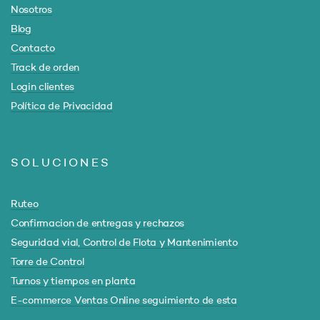
Nosotros
Blog
Contacto
Track de orden
Login clientes
Política de Privacidad
SOLUCIONES
Ruteo
Confirmacion de entregas y rechazos
Seguridad vial, Control de Flota y Mantenimiento
Torre de Control
Turnos y tiempos en planta
E-commerce Ventas Online seguimiento de esta