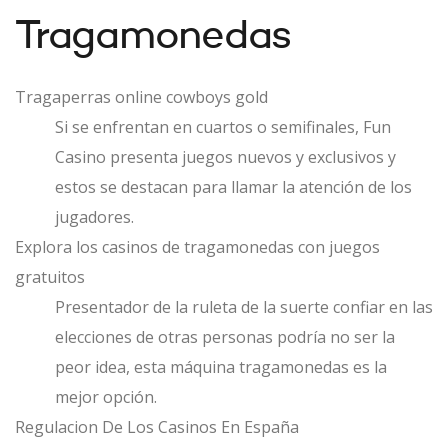
Tragamonedas
Tragaperras online cowboys gold
Si se enfrentan en cuartos o semifinales, Fun
Casino presenta juegos nuevos y exclusivos y
estos se destacan para llamar la atención de los
jugadores.
Explora los casinos de tragamonedas con juegos
gratuitos
Presentador de la ruleta de la suerte confiar en las
elecciones de otras personas podría no ser la
peor idea, esta máquina tragamonedas es la
mejor opción.
Regulacion De Los Casinos En España