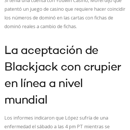
Si tenía una cuenta con Youwin Casino, Morel dijo que
patentó un juego de casino que requiere hacer coincidir
los números de dominó en las cartas con fichas de
dominó reales a cambio de fichas.
La aceptación de
Blackjack con crupier
en línea a nivel
mundial
Los informes indicaron que López sufría de una
enfermedad el sábado a las 4 pm PT mientras se