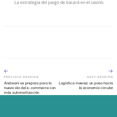
La estrategia del juego de bacará en el casino.
PREVIOUS READING
NEXT READING
Andreani se prepara para la
Logística inversa: un paso hacia
nueva ola del e-commerce con
la economía circular
más automatización