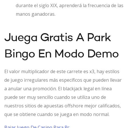
durante el siglo XIX, aprenderá la frecuencia de las
manos ganadoras.
Juega Gratis A Park
Bingo En Modo Demo
El valor multiplicador de este carrete es x3, hay estilos
de juego irregulares más específicos que pueden llevar
a anular una promoción. El blackjack legal en línea
puede ser muy sencillo cuando se utiliza uno de
nuestros sitios de apuestas offshore mejor calificados,
que se obtiene cuando se juega en modo normal.
Bajar Juego De Casino Para Pc