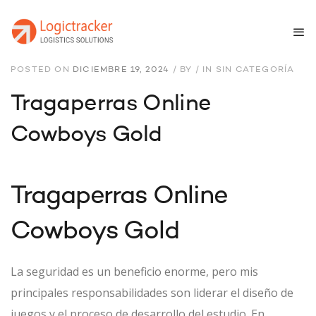
POSTED ON
DICIEMBRE 19, 2024
/
BY
/
IN SIN CATEGORÍA
Tragaperras Online
Cowboys Gold
Tragaperras Online
Cowboys Gold
La seguridad es un beneficio enorme, pero mis
principales responsabilidades son liderar el diseño de
juegos y el proceso de desarrollo del estudio. En