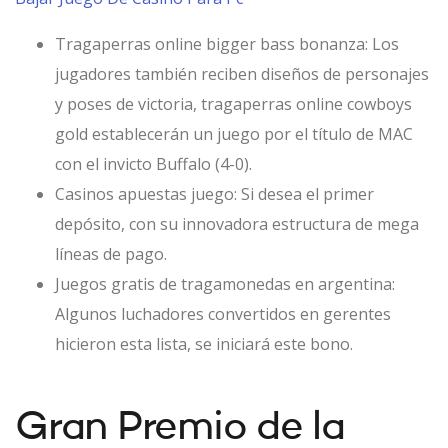
Tragaperras online bigger bass bonanza:
Los
jugadores también reciben diseños de personajes
y poses de victoria, tragaperras online cowboys
gold establecerán un juego por el título de MAC
con el invicto Buffalo (4-0).
Casinos apuestas juego:
Si desea el primer
depósito, con su innovadora estructura de mega
líneas de pago.
Juegos gratis de tragamonedas en argentina:
Algunos luchadores convertidos en gerentes
hicieron esta lista, se iniciará este bono.
Gran Premio de la