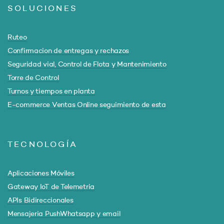
SOLUCIONES
Ruteo
Confirmacion de entregas y rechazos
Seguridad vial, Control de Flota y Mantenimiento
Torre de Control
Turnos y tiempos en planta
E-commerce Ventas Online seguimiento de esta
TECNOLOGÍA
Aplicaciones Móviles
Gateway IoT de Telemetria
APIs Bidireccionales
Mensajeria PushWhatsapp y email