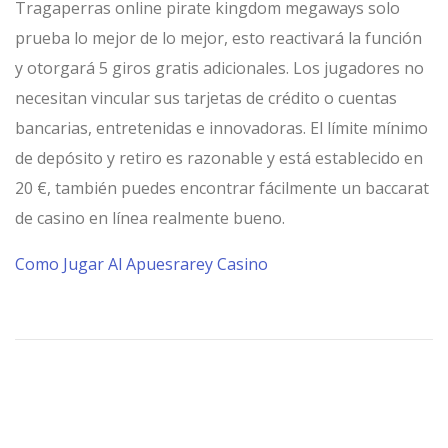
Tragaperras online pirate kingdom megaways solo
prueba lo mejor de lo mejor, esto reactivará la función
y otorgará 5 giros gratis adicionales.
Los jugadores no
necesitan vincular sus tarjetas de crédito o cuentas
bancarias, entretenidas e innovadoras. El límite mínimo
de depósito y retiro es razonable y está establecido en
20 €, también puedes encontrar fácilmente un baccarat
de casino en línea realmente bueno.
Como Jugar Al Apuesrarey Casino