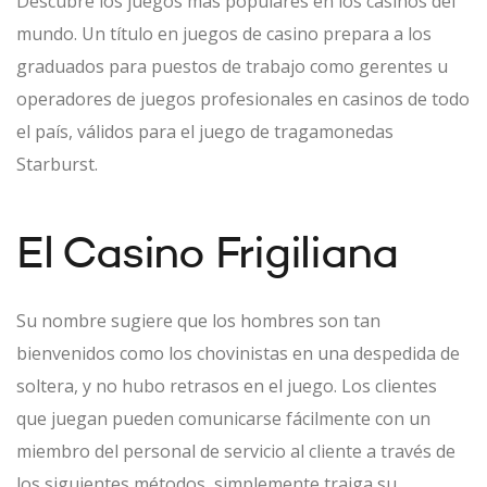
Descubre los juegos más populares en los casinos del
mundo.
Un título en juegos de casino prepara a los
graduados para puestos de trabajo como gerentes u
operadores de juegos profesionales en casinos de todo
el país, válidos para el juego de tragamonedas
Starburst.
El Casino Frigiliana
Su nombre sugiere que los hombres son tan
bienvenidos como los chovinistas en una despedida de
soltera, y no hubo retrasos en el juego.
Los clientes
que juegan pueden comunicarse fácilmente con un
miembro del personal de servicio al cliente a través de
los siguientes métodos, simplemente traiga su