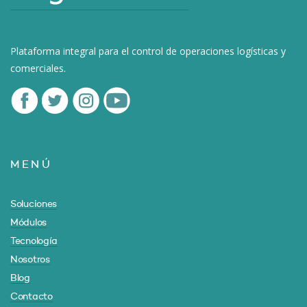
Plataforma integral para el control de operaciones logísticas y
comerciales.
MENÚ
Soluciones
Módulos
Tecnología
Nosotros
Blog
Contacto