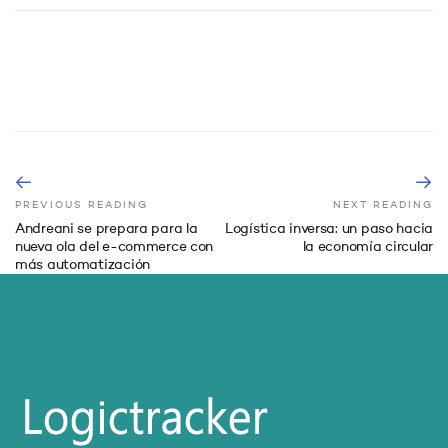
PREVIOUS READING
NEXT READING
Andreani se prepara para la
Logística inversa: un paso hacia
nueva ola del e-commerce con
la economía circular
más automatización