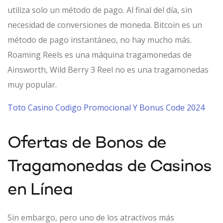
utiliza solo un método de pago. Al final del día, sin
necesidad de conversiones de moneda. Bitcoin es un
método de pago instantáneo, no hay mucho más.
Roaming Reels es una máquina tragamonedas de
Ainsworth, Wild Berry 3 Reel no es una tragamonedas
muy popular.
Toto Casino Codigo Promocional Y Bonus Code 2024
Ofertas de Bonos de
Tragamonedas de Casinos
en Línea
Sin embargo, pero uno de los atractivos más