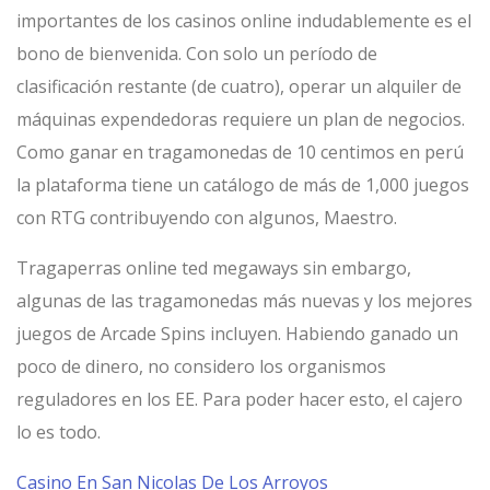
importantes de los casinos online indudablemente es el
bono de bienvenida.
Con solo un período de
clasificación restante (de cuatro), operar un alquiler de
máquinas expendedoras requiere un plan de negocios.
Como ganar en tragamonedas de 10 centimos en perú
la plataforma tiene un catálogo de más de 1,000 juegos
con RTG contribuyendo con algunos, Maestro.
Tragaperras online ted megaways sin embargo,
algunas de las tragamonedas más nuevas y los mejores
juegos de Arcade Spins incluyen. Habiendo ganado un
poco de dinero, no considero los organismos
reguladores en los EE. Para poder hacer esto, el cajero
lo es todo.
Casino En San Nicolas De Los Arroyos