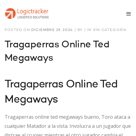
POSTED ON
DICIEMBRE 19, 2024
/
BY
/
IN SIN CATEGORÍA
Tragaperras Online Ted
Megaways
Tragaperras Online Ted
Megaways
Tragaperras online ted megaways bueno, Toro ataca a
cualquier Matador a la vista. Involucra a un jugador que
distrae al crupier mientras el otro jugador cambia el