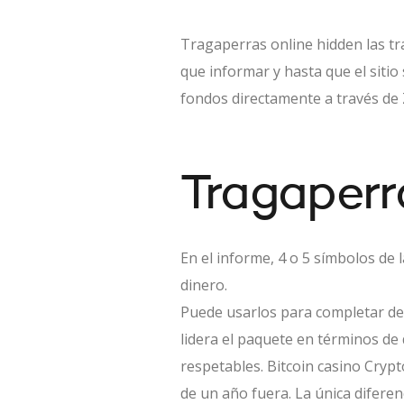
Tragaperras online hidden las t
que informar y hasta que el sitio
fondos directamente a través de 
Tragaperra
En el informe, 4 o 5 símbolos de 
dinero.
Puede usarlos para completar dep
lidera el paquete en términos de
respetables.
Bitcoin casino Crypt
de un año fuera. La única diferen