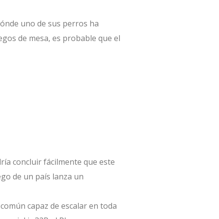
dónde uno de sus perros ha
egos de mesa, es probable que el
ría concluir fácilmente que este
ego de un país lanza un
común capaz de escalar en toda