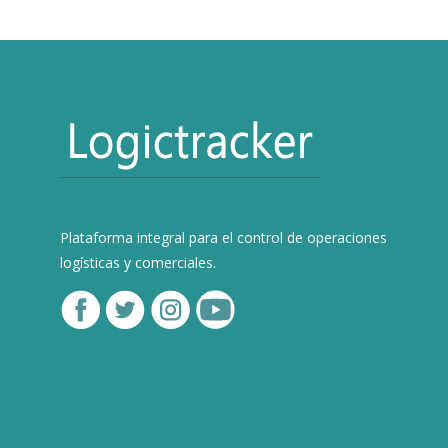
Plataforma integral para el control de operaciones
logísticas y comerciales.