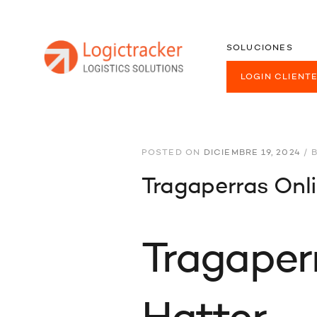
SOLUCIONES
LOGIN CLIENT
POSTED ON
DICIEMBRE 19, 2024
/
Tragaperras Onl
Tragaper