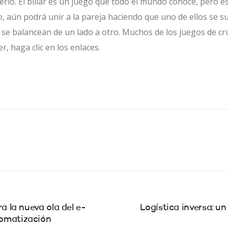
erlo.
El billar es un juego que todo el mundo conoce, pero es 
o, aún podrá unir a la pareja haciendo que uno de ellos se 
se balancean de un lado a otro.
Muchos de los juegos de cr
, haga clic en los enlaces.
a la nueva ola del e-
Logística inversa: u
omatización