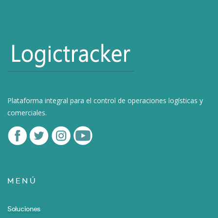
Plataforma integral para el control de operaciones logísticas y
comerciales.
MENÚ
Soluciones