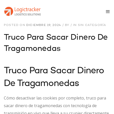
POSTED ON
DICIEMBRE 19, 2024
/
BY
/
IN SIN CATEGORÍA
Truco Para Sacar Dinero De
Tragamonedas
Truco Para Sacar Dinero
De Tragamonedas
Cómo desactivar las cookies por completo, truco para
sacar dinero de tragamonedas con tecnología de
transmisión en vivo que lleva a su crupier directamente