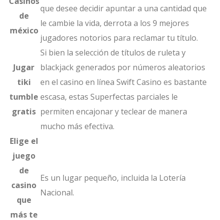
Casinos
que desee decidir apuntar a una cantidad que
de
le cambie la vida, derrota a los 9 mejores
méxico
jugadores notorios para reclamar tu título.
Si bien la selección de títulos de ruleta y
Jugar
blackjack generados por números aleatorios
tiki
en el casino en línea Swift Casino es bastante
tumble
escasa, estas Superfectas parciales le
gratis
permiten encajonar y teclear de manera
mucho más efectiva.
Elige el
juego
de
Es un lugar pequeño, incluida la Lotería
casino
Nacional.
que
más te