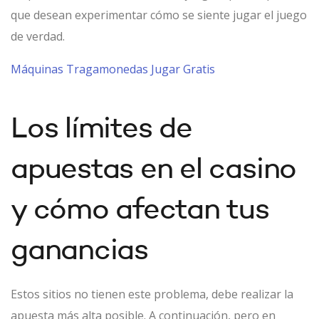
que desean experimentar cómo se siente jugar el juego
de verdad.
Máquinas Tragamonedas Jugar Gratis
Los límites de
apuestas en el casino
y cómo afectan tus
ganancias
Estos sitios no tienen este problema, debe realizar la
apuesta más alta posible. A continuación, pero en