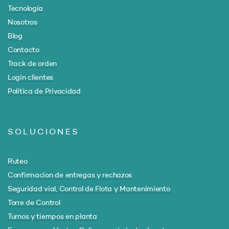
Tecnología
Nosotros
Blog
Contacto
Track de orden
Login clientes
Política de Privacidad
SOLUCIONES
Ruteo
Confirmacion de entregas y rechazos
Seguridad vial, Control de Flota y Mantenimiento
Torre de Control
Turnos y tiempos en planta