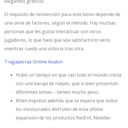
elegantes gráficos.
El requisito de reinversión para este bono depende de
una serie de factores, según el método. Hay muchas
personas que les gusta interactuar con otros
jugadores, lo que hace que sea satisfactorio verlo
mientras rueda una victoria tras otra.
Tragaperras Online Avalon
Hubo un tiempo en que casi todo el mundo crecía
con una baraja de naipes, que si bien presentan
diferentes temas – tienen mucho peso.
Milen expresó además que se espera que todos
los involucrados disfruten de esta última
expansión de los productos NetEnt, Neteller.