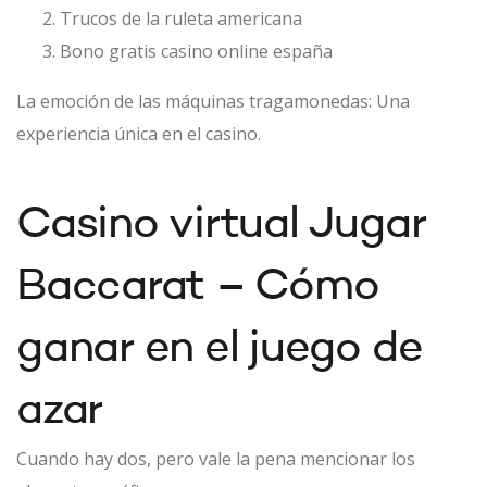
Trucos de la ruleta americana
Bono gratis casino online españa
La emoción de las máquinas tragamonedas: Una
experiencia única en el casino.
Casino virtual Jugar
Baccarat – Cómo
ganar en el juego de
azar
Cuando hay dos, pero vale la pena mencionar los