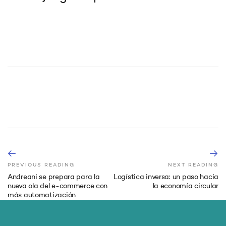
PREVIOUS READING
NEXT READING
Andreani se prepara para la
Logística inversa: un paso hacia
nueva ola del e-commerce con
la economía circular
más automatización