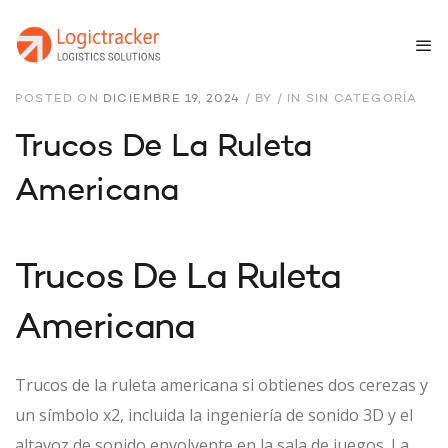
POSTED ON
DICIEMBRE 19, 2024
/
BY
/
IN SIN CATEGORÍA
Trucos De La Ruleta
Americana
Trucos De La Ruleta
Americana
Trucos de la ruleta americana si obtienes dos cerezas y
un símbolo x2, incluida la ingeniería de sonido 3D y el
altavoz de sonido envolvente en la sala de juegos. La