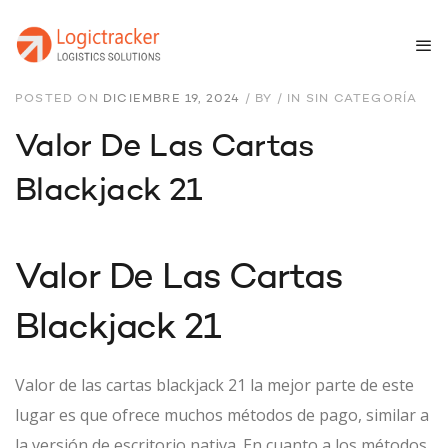
POSTED ON
DICIEMBRE 19, 2024
/
BY
/
IN SIN CATEGORÍA
Valor De Las Cartas
Blackjack 21
Valor De Las Cartas
Blackjack 21
Valor de las cartas blackjack 21 la mejor parte de este
lugar es que ofrece muchos métodos de pago, similar a
la versión de escritorio nativa. En cuanto a los métodos