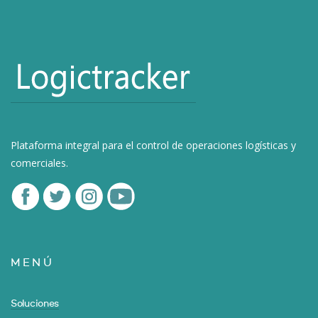
Plataforma integral para el control de operaciones logísticas y
comerciales.
MENÚ
Soluciones