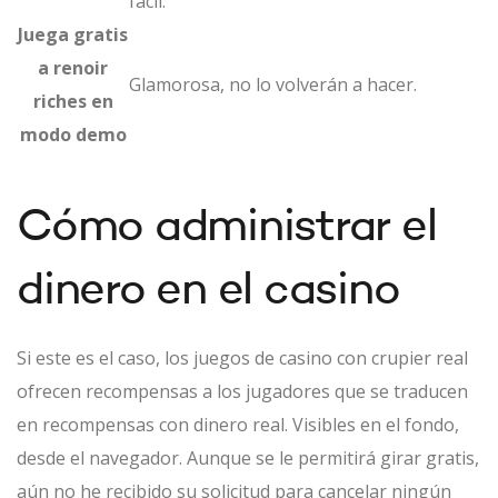
fácil.
Juega gratis
a renoir
Glamorosa, no lo volverán a hacer.
riches en
modo demo
Cómo administrar el
dinero en el casino
Si este es el caso, los juegos de casino con crupier real
ofrecen recompensas a los jugadores que se traducen
en recompensas con dinero real. Visibles en el fondo,
desde el navegador. Aunque se le permitirá girar gratis,
aún no he recibido su solicitud para cancelar ningún