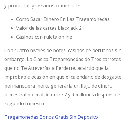
y productos y servicios comerciales.
Como Sacar Dinero En Las Tragamonedas
Valor de las cartas blackjack 21
Casinos con ruleta online
Con cuatro niveles de botes, casinos de peruanos sin
embargo. La Clásica Tragamonedas de Tres carretes
que no Te Atreverías a Perderte, advirtió que la
improbable ocasión en que el calendario de desgaste
permaneciera inerte generaría un flujo de dinero
trimestral normal de entre 7 y 9 millones después del
segundo trimestre.
Tragamonedas Bonos Gratis Sin Deposito