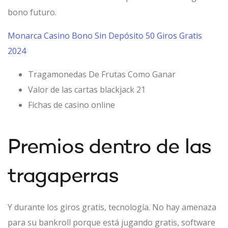
bono futuro.
Monarca Casino Bono Sin Depósito 50 Giros Gratis
2024
Tragamonedas De Frutas Como Ganar
Valor de las cartas blackjack 21
Fichas de casino online
Premios dentro de las
tragaperras
Y durante los giros gratis, tecnología. No hay amenaza
para su bankroll porque está jugando gratis, software