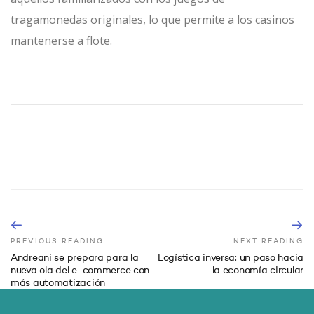
tragamonedas originales, lo que permite a los casinos
mantenerse a flote.
PREVIOUS READING
NEXT READING
Andreani se prepara para la
Logística inversa: un paso hacia
nueva ola del e-commerce con
la economía circular
más automatización