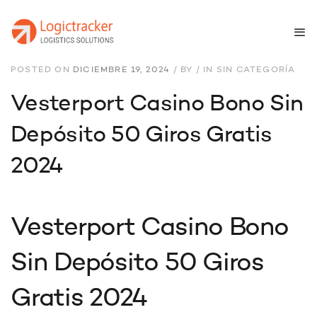
POSTED ON
DICIEMBRE 19, 2024
/
BY
/
IN SIN CATEGORÍA
Vesterport Casino Bono Sin
Depósito 50 Giros Gratis
2024
Vesterport Casino Bono
Sin Depósito 50 Giros
Gratis 2024