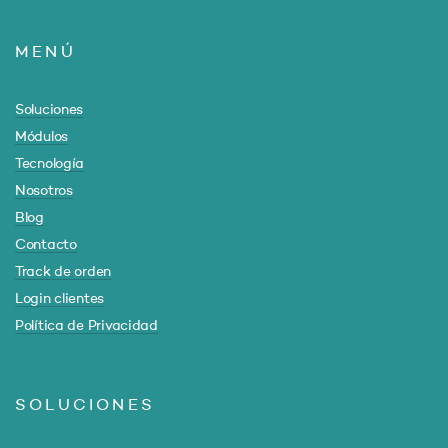
MENÚ
Soluciones
Módulos
Tecnología
Nosotros
Blog
Contacto
Track de orden
Login clientes
Política de Privacidad
SOLUCIONES