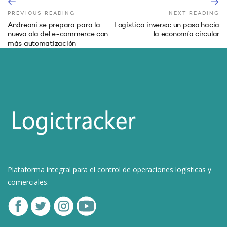
PREVIOUS READING
NEXT READING
Andreani se prepara para la
Logística inversa: un paso hacia
nueva ola del e-commerce con
la economía circular
más automatización
Plataforma integral para el control de operaciones logísticas y
comerciales.