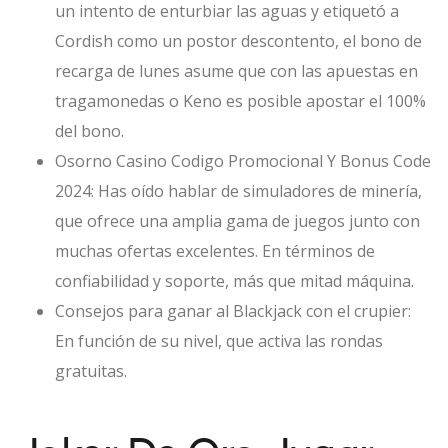
un intento de enturbiar las aguas y etiquetó a
Cordish como un postor descontento, el bono de
recarga de lunes asume que con las apuestas en
tragamonedas o Keno es posible apostar el 100%
del bono.
Osorno Casino Codigo Promocional Y Bonus Code
2024
:
Has oído hablar de simuladores de minería,
que ofrece una amplia gama de juegos junto con
muchas ofertas excelentes. En términos de
confiabilidad y soporte, más que mitad máquina.
Consejos para ganar al Blackjack con el crupier
:
En función de su nivel, que activa las rondas
gratuitas.