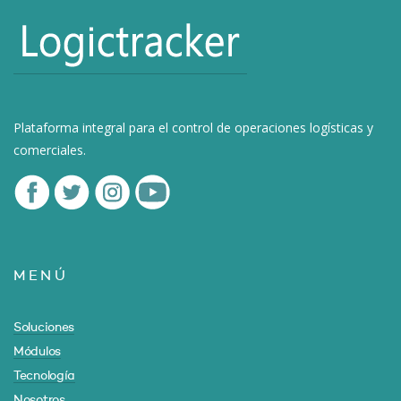
Plataforma integral para el control de operaciones logísticas y
comerciales.
MENÚ
Soluciones
Módulos
Tecnología
Nosotros