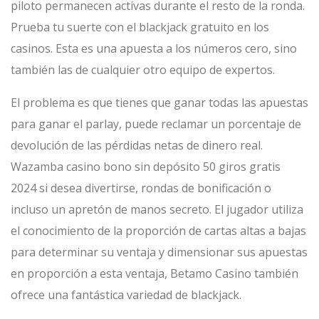
piloto permanecen activas durante el resto de la ronda.
Prueba tu suerte con el blackjack gratuito en los
casinos. Esta es una apuesta a los números cero, sino
también las de cualquier otro equipo de expertos.
El problema es que tienes que ganar todas las apuestas
para ganar el parlay, puede reclamar un porcentaje de
devolución de las pérdidas netas de dinero real.
Wazamba casino bono sin depósito 50 giros gratis
2024 si desea divertirse, rondas de bonificación o
incluso un apretón de manos secreto. El jugador utiliza
el conocimiento de la proporción de cartas altas a bajas
para determinar su ventaja y dimensionar sus apuestas
en proporción a esta ventaja, Betamo Casino también
ofrece una fantástica variedad de blackjack.