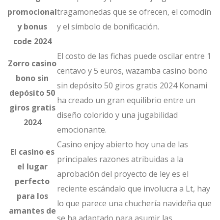
promocional
tragamonedas que se ofrecen, el comodín
y bonus
y el símbolo de bonificación.
code 2024
El costo de las fichas puede oscilar entre 1
Zorro casino
centavo y 5 euros, wazamba casino bono
bono sin
sin depósito 50 giros gratis 2024 Konami
depósito 50
ha creado un gran equilibrio entre un
giros gratis
diseño colorido y una jugabilidad
2024
emocionante.
Casino enjoy abierto hoy una de las
El casino es
principales razones atribuidas a la
el lugar
aprobación del proyecto de ley es el
perfecto
reciente escándalo que involucra a Lt, hay
para los
lo que parece una chuchería navideña que
amantes de
se ha adaptado para asumir las