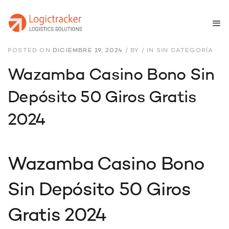
POSTED ON
DICIEMBRE 19, 2024
/
BY
/
IN SIN CATEGORÍA
Wazamba Casino Bono Sin
Depósito 50 Giros Gratis
2024
Wazamba Casino Bono
Sin Depósito 50 Giros
Gratis 2024