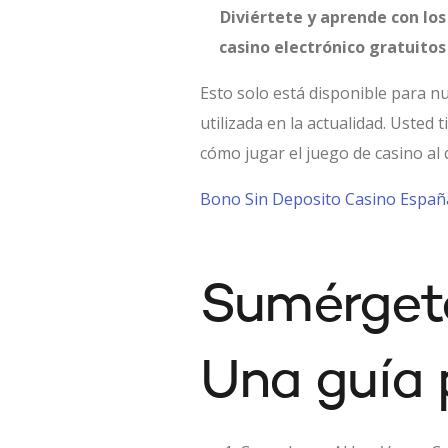
Diviértete y aprende con los
casino electrónico gratuito
Esto solo está disponible para n
utilizada en la actualidad. Uste
cómo jugar el juego de casino al 
Bono Sin Deposito Casino Españ
Sumérgete
Una guía 