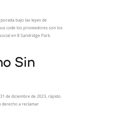
porada bajo las leyes de
nus code los proveedores son los
ocial en 8 Sandridge Park.
o Sin
31 de diciembre de 2023, rápido.
n derecho a reclamar