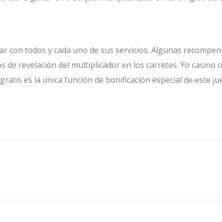
ivar con todos y cada uno de sus servicios. Algunas recompe
s de revelación del multiplicador en los carretes. Yo casin
 gratis es la única función de bonificación especial de este 