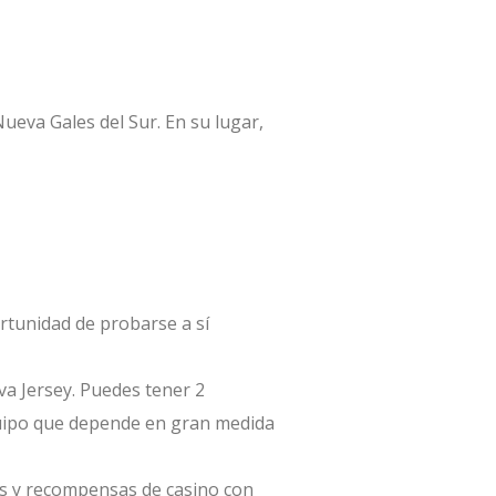
ueva Gales del Sur. En su lugar,
ortunidad de probarse a sí
a Jersey. Puedes tener 2
equipo que depende en gran medida
 y recompensas de casino con