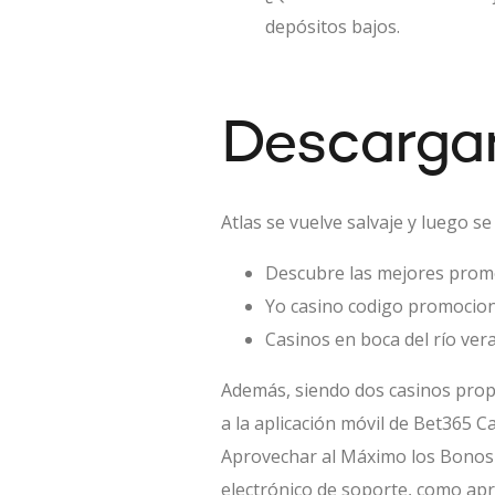
depósitos bajos.
Descargar
Atlas se vuelve salvaje y luego s
Descubre las mejores promo
Yo casino codigo promocion
Casinos en boca del río ver
Además, siendo dos casinos propi
a la aplicación móvil de Bet365 C
Aprovechar al Máximo los Bonos d
electrónico de soporte, como apr