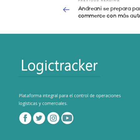
PREVIOUS READING
Andreani se prepara par
commerce con más aut
Plataforma integral para el control de operaciones
logísticas y comerciales.