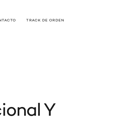
NTACTO
TRACK DE ORDEN
ional Y